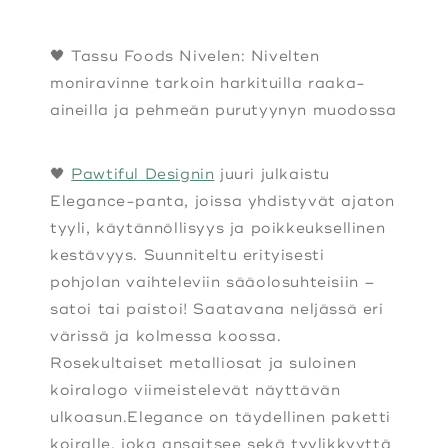
🖤 Tassu Foods Nivelen: Nivelten
moniravinne tarkoin harkituilla raaka-
aineilla ja pehmeän purutyynyn muodossa
🖤
Pawtiful Designin
juuri julkaistu
Elegance-panta, joissa yhdistyvät ajaton
tyyli, käytännöllisyys ja poikkeuksellinen
kestävyys. Suunniteltu erityisesti
pohjolan vaihteleviin sääolosuhteisiin –
satoi tai paistoi! Saatavana neljässä eri
värissä ja kolmessa koossa.
Rosekultaiset metalliosat ja suloinen
koiralogo viimeistelevät näyttävän
ulkoasun.Elegance on täydellinen paketti
koiralle, joka ansaitsee sekä tyylikkyyttä