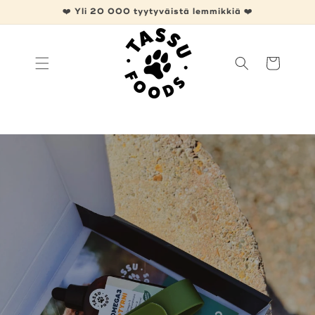
Ohita ja
❤️ Yli 20 000 tyytyväistä lemmikkiä ❤️
siirry
sisältöön
Ostoskori