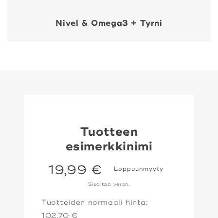
Nivel & Omega3 + Tyrni
Siirry
tuotetietoihin
Tuotteen
esimerkkinimi
Normaalihinta
19,99 €
Loppuunmyyty
Sisältää veron.
Tuotteiden normaali hinta:
102,70 €