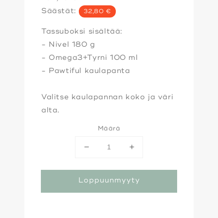
Säästät:
32,80 €
Tassuboksi sisältää:
- Nivel 180 g
- Omega3+Tyrni 100 ml
- Pawtiful kaulapanta
Valitse kaulapannan koko ja väri
alta.
Määrä
Vähennä
Lisää
tuotteen
tuotteen
määrää
määrää
Loppuunmyyty