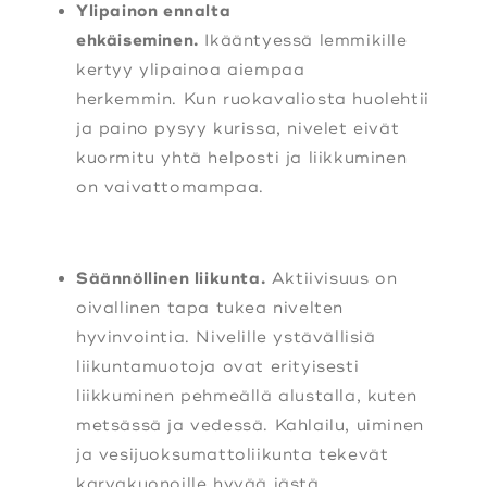
Ylipainon ennalta
ehkäiseminen.
Ikääntyessä lemmikille
kertyy ylipainoa aiempaa
herkemmin. Kun ruokavaliosta huolehtii
ja paino pysyy kurissa, nivelet eivät
kuormitu yhtä helposti ja liikkuminen
on vaivattomampaa.
Säännöllinen liikunta.
Aktiivisuus on
oivallinen tapa tukea nivelten
hyvinvointia. Nivelille ystävällisiä
liikuntamuotoja ovat erityisesti
liikkuminen pehmeällä alustalla, kuten
metsässä ja vedessä. Kahlailu, uiminen
ja vesijuoksumattoliikunta tekevät
karvakuonoille hyvää iästä