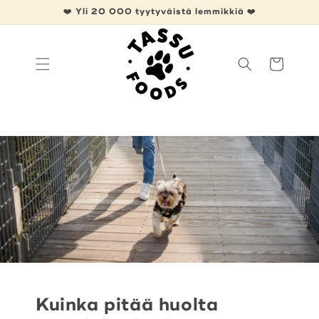
Ohita ja
❤️ Yli 20 000 tyytyväistä lemmikkiä ❤️
siirry
sisältöön
Ostoskori
Kuinka pitää huolta